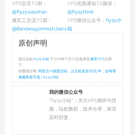
VPS交流TG群：
VPS优惠通知TG频道：
@flyzyxiaozhan
@flyzythink
搬瓦工交流TG群：
VPS微信公众号：
flyzy小
@BandwagonHostUsers
站
原创声明
该日志由
flyzy小站
于2019年11月13日发表在
便宜VPS
分类
下，
转载请注明:
阿里云Hi拼团活动：云主机低至99元/年，还有香
港服务器可选 | flyzy小站
我的微信公众号
"flyzy小站"：关注VPS测评与优
惠，玩机教程，技术分享，留言
及时回复