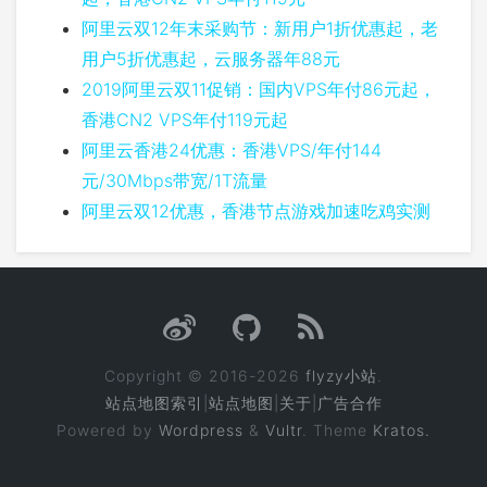
阿里云双12年末采购节：新用户1折优惠起，老
用户5折优惠起，云服务器年88元
2019阿里云双11促销：国内VPS年付86元起，
香港CN2 VPS年付119元起
阿里云香港24优惠：香港VPS/年付144
元/30Mbps带宽/1T流量
阿里云双12优惠，香港节点游戏加速吃鸡实测
Copyright © 2016-2026
flyzy小站
.
站点地图索引
|
站点地图
|
关于
|
广告合作
Powered by
Wordpress
&
Vultr
. Theme
Kratos.