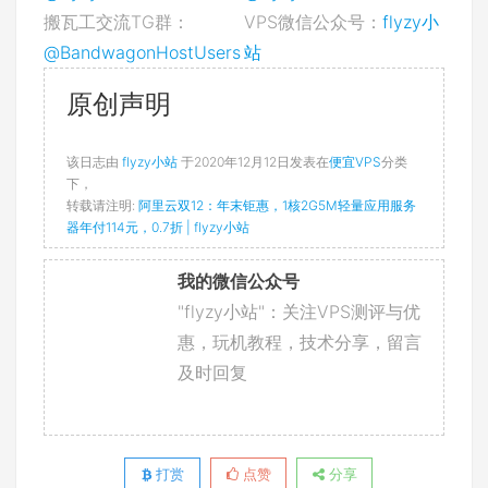
搬瓦工交流TG群：
VPS微信公众号：
flyzy小
@BandwagonHostUsers
站
原创声明
该日志由
flyzy小站
于2020年12月12日发表在
便宜VPS
分类
下，
转载请注明:
阿里云双12：年末钜惠，1核2G5M轻量应用服务
器年付114元，0.7折 | flyzy小站
我的微信公众号
"flyzy小站"：关注VPS测评与优
惠，玩机教程，技术分享，留言
及时回复
打赏
点赞
分享