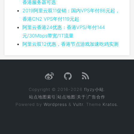
香港服务器可选
2019阿里云双11促销：国内VPS年付86元起，
香港CN2 VPS年付119元起
阿里云香港24优惠：香港VPS/年付144
元/30Mbps带宽/1T流量
阿里云双12优惠，香港节点游戏加速吃鸡实测
Copyright © 2016-2026
flyzy小站
.
站点地图索引
|
站点地图
|
关于
|
广告合作
Powered by
Wordpress
&
Vultr
. Theme
Kratos.