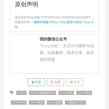
原创声明
该日志由
flyzy小站
于2018年05月24日发表在
v2ray
分类下，
转载请注明:
一键脚本搭建V2Ray V2Ray配置与优化 | flyzy小
站
我的微信公众号
"flyzy小站"：关注VPS测评与优
惠，玩机教程，技术分享，留言
及时回复
打赏
点赞
分享
V2RAY
V2RAY 能被嗅探到吗
V2RAY优势
V2RAY教程
V2RAY管理
V2RAY脚本
V2RAY配置
一键搭建V2RAY