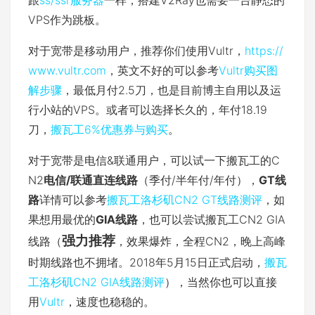
VPS作为跳板。
对于宽带是移动用户，推荐你们使用Vultr，
https://
www.vultr.com
，英文不好的可以参考
Vultr购买图
解步骤
，最低月付2.5刀，也是目前博主自用以及运
行小站的VPS。或者可以选择长久的，年付18.19
刀，
搬瓦工6%优惠券与购买
。
对于宽带是电信&联通用户，可以试一下搬瓦工的C
N2
电信/联通直连线路
（季付/半年付/年付），
GT线
路
详情可以参考
搬瓦工洛杉矶CN2 GT线路测评
，如
果想用最优的
GIA线路
，也可以尝试搬瓦工CN2 GIA
强力推荐
线路（
，效果爆炸，全程CN2，晚上高峰
时期线路也不拥堵。2018年5月15日正式启动，
搬瓦
工洛杉矶CN2 GIA线路测评
），当然你也可以直接
用
Vultr
，速度也稳稳的。