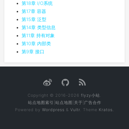
第18章 I/O系统
第17章 容器
第15章 泛型
第14章 类型信息
第11章 持有对象
第10章 内部类
第9章 接口
Copyright © 2016-2026
flyzy小站
.
站点地图索引
|
站点地图
|
关于
|
广告合作
Powered by
Wordpress
&
Vultr
. Theme
Kratos.