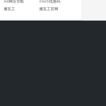
A8网址导航
iHerb优惠码
搬瓦工
搬瓦工官网