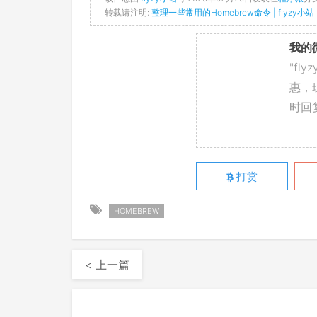
转载请注明:
整理一些常用的Homebrew命令 | flyzy小站
我的
"fl
惠，
时回
打赏
HOMEBREW
< 上一篇