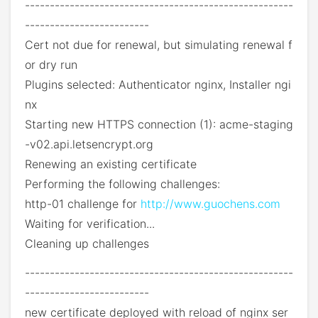
------------------------------------------------------
-------------------------
Cert not due for renewal, but simulating renewal f
or dry run
Plugins selected: Authenticator nginx, Installer ngi
nx
Starting new HTTPS connection (1): acme-staging
-v02.api.letsencrypt.org
Renewing an existing certificate
Performing the following challenges:
http-01 challenge for
http://www.guochens.com
Waiting for verification...
Cleaning up challenges
------------------------------------------------------
-------------------------
new certificate deployed with reload of nginx ser