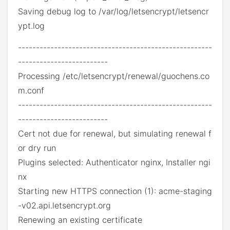
Saving debug log to /var/log/letsencrypt/letsencr
ypt.log
------------------------------------------------------
-------------------------
Processing /etc/letsencrypt/renewal/guochens.co
m.conf
------------------------------------------------------
-------------------------
Cert not due for renewal, but simulating renewal f
or dry run
Plugins selected: Authenticator nginx, Installer ngi
nx
Starting new HTTPS connection (1): acme-staging
-v02.api.letsencrypt.org
Renewing an existing certificate