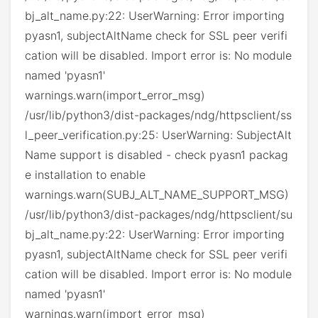
bj_alt_name.py:22: UserWarning: Error importing
pyasn1, subjectAltName check for SSL peer verifi
cation will be disabled. Import error is: No module
named 'pyasn1'
warnings.warn(import_error_msg)
/usr/lib/python3/dist-packages/ndg/httpsclient/ss
l_peer_verification.py:25: UserWarning: SubjectAlt
Name support is disabled - check pyasn1 packag
e installation to enable
warnings.warn(SUBJ_ALT_NAME_SUPPORT_MSG)
/usr/lib/python3/dist-packages/ndg/httpsclient/su
bj_alt_name.py:22: UserWarning: Error importing
pyasn1, subjectAltName check for SSL peer verifi
cation will be disabled. Import error is: No module
named 'pyasn1'
warnings.warn(import_error_msg)