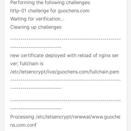
Performing the following challenges:
http-01 challenge for guochens.com
Waiting for verification...
Cleaning up challenges
------------------------------------------------------
-------------------------
new certificate deployed with reload of nginx ser
ver; fullchain is
/etc/letsencrypt/live/guochens.com/fullchain.pem
------------------------------------------------------
-------------------------
------------------------------------------------------
-------------------------
Processing /etc/letsencrypt/renewal/www.guoche
ns.com.conf