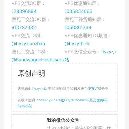
VPS交流QQ群：
VPS优惠通知群：
128396894
1035854666
搬瓦工交流QQ群：
搬瓦工补货通知群：
910787332
1050861769
VPS交流TG群：
VPS优惠通知TG频道：
@flyzyxiaozhan
@flyzythink
搬瓦工交流TG群：
VPS微信公众号：
flyzy小
@BandwagonHostUsers
站
原创声明
该日志由
flyzy小站
于2018年05月02日发表在
便宜VPS
分类
下，
转载请注明:
codeanywhere送DigitalOcean25美元优惠码 |
flyzy小站
我的微信公众号
"flyzy小站"：关注VPS测评与优