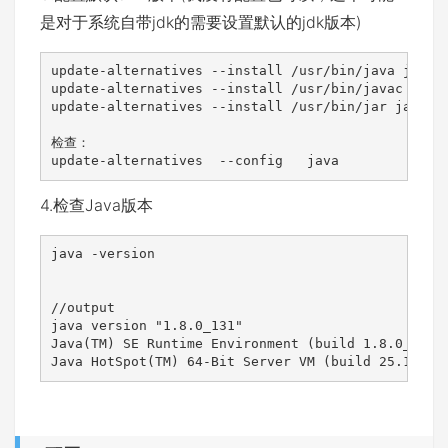
是对于系统自带jdk的需要设置默认的jdk版本)
update-alternatives --install /usr/bin/java java /
update-alternatives --install /usr/bin/javac javac
update-alternatives --install /usr/bin/jar jar /op
检查：

update-alternatives  --config   java
4.检查Java版本
java -version

//output

java version "1.8.0_131"

Java(TM) SE Runtime Environment (build 1.8.0_131-b
Java HotSpot(TM) 64-Bit Server VM (build 25.131-b