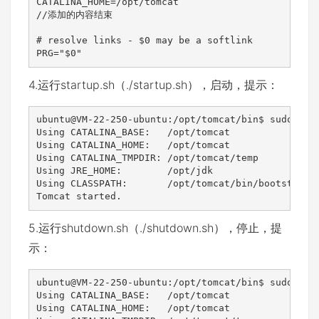
CATALINA_HOME=/opt/tomcat

//添加的内容结束

# resolve links - $0 may be a softlink

PRG="$0"
4.运行startup.sh（./startup.sh），启动，提示：
ubuntu@VM-22-250-ubuntu:/opt/tomcat/bin$ sudo ./st
Using CATALINA_BASE:   /opt/tomcat

Using CATALINA_HOME:   /opt/tomcat

Using CATALINA_TMPDIR: /opt/tomcat/temp

Using JRE_HOME:        /opt/jdk

Using CLASSPATH:       /opt/tomcat/bin/bootstrap.j
Tomcat started.
5.运行shutdown.sh（./shutdown.sh），停止，提
示：
ubuntu@VM-22-250-ubuntu:/opt/tomcat/bin$ sudo ./sh
Using CATALINA_BASE:   /opt/tomcat

Using CATALINA_HOME:   /opt/tomcat
