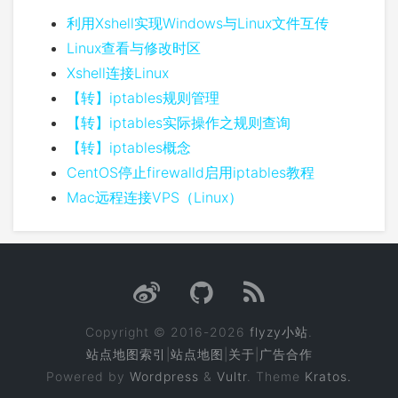
利用Xshell实现Windows与Linux文件互传
Linux查看与修改时区
Xshell连接Linux
【转】iptables规则管理
【转】iptables实际操作之规则查询
【转】iptables概念
CentOS停止firewalld启用iptables教程
Mac远程连接VPS（Linux）
Copyright © 2016-2026
flyzy小站
.
站点地图索引
|
站点地图
|
关于
|
广告合作
Powered by
Wordpress
&
Vultr
. Theme
Kratos.