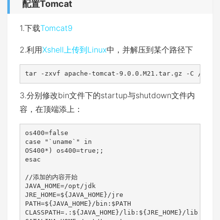
配置Tomcat
1.下载
Tomcat9
2.利用
Xshell上传到Linux
中，并解压到某个路径下
tar -zxvf apache-tomcat-9.0.0.M21.tar.gz -C /opt
3.分别修改bin文件下的startup与shutdown文件内
容，在顶端添上：
os400=false

case "`uname`" in

OS400*) os400=true;;

esac

//添加的内容开始

JAVA_HOME=/opt/jdk

JRE_HOME=${JAVA_HOME}/jre

PATH=${JAVA_HOME}/bin:$PATH

CLASSPATH=.:${JAVA_HOME}/lib:${JRE_HOME}/lib
