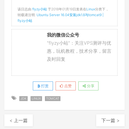
该日志由
flyzy小站
于2018年01月19日发表在
Linux
分类下，
转载请注明:
Ubuntu Server 16.04安装jdk1.8与tomcat9 |
flyzy小站
我的微信公众号
"flyzy小站"：关注VPS测评与优
惠，玩机教程，技术分享，留言
及时回复
打赏
点赞
分享
JDK
LINUX
TOMCAT
< 上一篇
下一篇 >