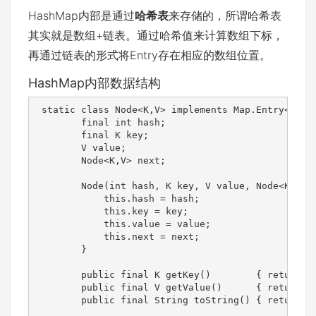
HashMap内部是通过
哈希表
来存储的，所谓哈希表
其实就是数组+链表。通过哈希值来计算数组下标，
再通过链表的形式将Entry存在相应的数组位置。
HashMap内部数据结构
 static class Node<K,V> implements Map.Entry<K,V> 
        final int hash;

        final K key;

        V value;

        Node<K,V> next;

        Node(int hash, K key, V value, Node<K,V> n
            this.hash = hash;

            this.key = key;

            this.value = value;

            this.next = next;

        }

        public final K getKey()        { return ke
        public final V getValue()      { return va
        public final String toString() { return ke