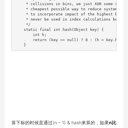
     * collisions in bins, we just XOR some shifte
     * cheapest possible way to reduce systematic 
     * to incorporate impact of the highest bits t
     * never be used in index calculations because
     */

    static final int hash(Object key) {

        int h;

        return (key == null) ? 0 : (h = key.hashCo
    }
算下标的时候是通过(n – 1) & hash来算的，如果
n比