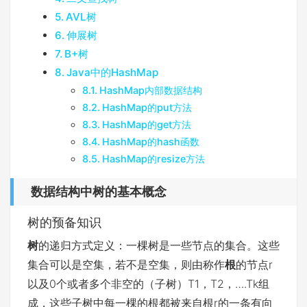
AVL树
伸展树
B+树
Java中的HashMap
HashMap内部数据结构
HashMap的put方法
HashMap的get方法
HashMap的hash函数
HashMap的resize方法
数据结构中树的基本概念
树的预备知识
树
的递归方式定义：一棵树是一些节点的集合。这些
集合可以是空集，若不是空集，则由称作
根
的节点r
以及0个或者多个非空的（子树）T1，T2，….Tk组
成，这些子树中每一棵的根都被来自根r的一条有向