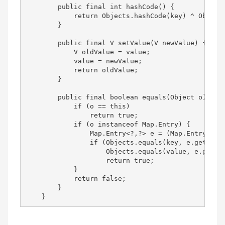
        public final int hashCode() {

            return Objects.hashCode(key) ^ Objects
        }

        public final V setValue(V newValue) {

            V oldValue = value;

            value = newValue;

            return oldValue;

        }

        public final boolean equals(Object o) {

            if (o == this)

                return true;

            if (o instanceof Map.Entry) {

                Map.Entry<?,?> e = (Map.Entry<?,?>
                if (Objects.equals(key, e.getKey()
                    Objects.equals(value, e.getVal
                    return true;

            }

            return false;

        }

    }