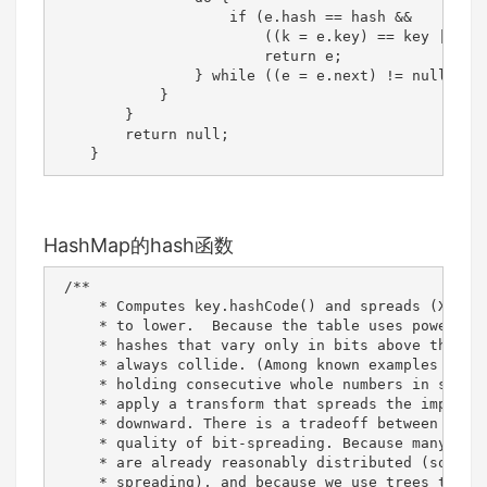
                    if (e.hash == hash &&

                        ((k = e.key) == key || (ke
                        return e;

                } while ((e = e.next) != null);

            }

        }

        return null;

    }
HashMap的hash函数
 /**

     * Computes key.hashCode() and spreads (XORs) 
     * to lower.  Because the table uses power-of-
     * hashes that vary only in bits above the cur
     * always collide. (Among known examples are s
     * holding consecutive whole numbers in small 
     * apply a transform that spreads the impact o
     * downward. There is a tradeoff between speed
     * quality of bit-spreading. Because many comm
     * are already reasonably distributed (so don'
     * spreading), and because we use trees to han