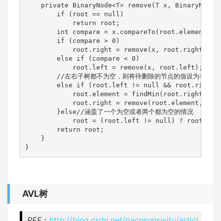
    private BinaryNode<T> remove(T x, BinaryNode<T
        if (root == null)

            return root;

        int compare = x.compareTo(root.element);

        if (compare > 0)

            root.right = remove(x, root.right);

        else if (compare < 0)

            root.left = remove(x, root.left);

        //左右子树都不为空，则将待删除的节点的值设为右子
        else if (root.left != null && root.right !
            root.element = findMin(root.right).ele
            root.right = remove(root.element, root
        }else//涵盖了一个为空或者两个都为空的情况

            root = (root.left != null) ? root.left
        return root;

    }

}
AVL树
REF
：
http://blog.csdn.net/pacosonswjtu/articl