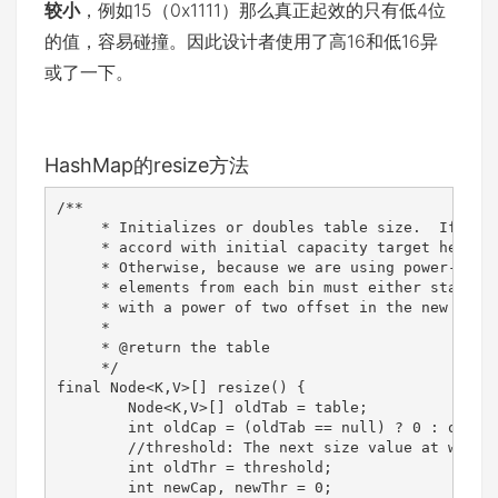
较小
，例如15（0x1111）那么真正起效的只有低4位
的值，容易碰撞。因此设计者使用了高16和低16异
或了一下。
HashMap的resize方法
/**

     * Initializes or doubles table size.  If null
     * accord with initial capacity target held in
     * Otherwise, because we are using power-of-tw
     * elements from each bin must either stay at 
     * with a power of two offset in the new table
     *

     * @return the table

     */

final Node<K,V>[] resize() {

        Node<K,V>[] oldTab = table;

        int oldCap = (oldTab == null) ? 0 : oldTab
        //threshold: The next size value at which 
        int oldThr = threshold;

        int newCap, newThr = 0;
