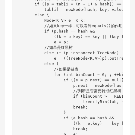
        if ((p = tab[i = (n - 1) & hash]) == null)
            tab[i] = newNode(hash, key, value, nul
        else {

            Node<K,V> e; K k;

            //如果key一样，可以看到equals()的作用是用
            if (p.hash == hash &&

                ((k = p.key) == key || (key != nul
                e = p;

            //如果是红黑树

            else if (p instanceof TreeNode)

                e = ((TreeNode<K,V>)p).putTreeVal(
            else {

                //如果是链表

                for (int binCount = 0; ; ++binCoun
                    if ((e = p.next) == null) {

                        p.next = newNode(hash, key
                        //判断是否需要转成红黑树

                        if (binCount >= TREEIFY_TH
                            treeifyBin(tab, hash);
                        break;

                    }

                    if (e.hash == hash &&

                        ((k = e.key) == key || (ke
                        break;

                    p = e;
