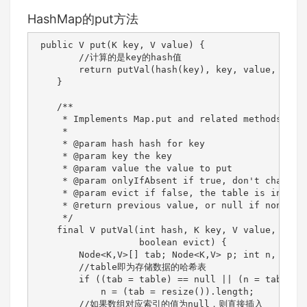
HashMap的put方法
 public V put(K key, V value) {

        //计算的是key的hash值

        return putVal(hash(key), key, value, false
    }

    /**

     * Implements Map.put and related methods

     *

     * @param hash hash for key

     * @param key the key

     * @param value the value to put

     * @param onlyIfAbsent if true, don't change e
     * @param evict if false, the table is in crea
     * @return previous value, or null if none

     */

    final V putVal(int hash, K key, V value, boole
                   boolean evict) {

        Node<K,V>[] tab; Node<K,V> p; int n, i;

        //table即为存储数据的哈希表

        if ((tab = table) == null || (n = tab.leng
            n = (tab = resize()).length;

        //如果数组对应索引的值为null，则直接插入
