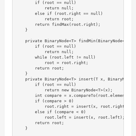
        if (root == null)

            return null;

        else if (root.right == null)

            return root;

        return findMax(root.right);

    }

    private BinaryNode<T> findMin(BinaryNode<T> ro
        if (root == null)

            return null;

        while (root.left != null)

            root = root.right;

        return root;

    }

    private BinaryNode<T> insert(T x, BinaryNode<T
        if (root == null)

            return new BinaryNode<T>(x);

        int compare = x.compareTo(root.element);

        if (compare > 0)

            root.right = insert(x, root.right);

        else if (compare < 0)

            root.left = insert(x, root.left);

        return root;

    }
