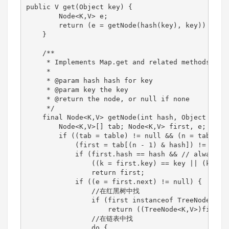
public V get(Object key) {

        Node<K,V> e;

        return (e = getNode(hash(key), key)) == nu
    }

    /**

     * Implements Map.get and related methods

     *

     * @param hash hash for key

     * @param key the key

     * @return the node, or null if none

     */

    final Node<K,V> getNode(int hash, Object key) 
        Node<K,V>[] tab; Node<K,V> first, e; int n
        if ((tab = table) != null && (n = tab.leng
            (first = tab[(n - 1) & hash]) != null)
            if (first.hash == hash && // always ch
                ((k = first.key) == key || (key !=
                return first;

            if ((e = first.next) != null) {

                //在红黑树中找

                if (first instanceof TreeNode)

                    return ((TreeNode<K,V>)first).
                //在链表中找

                do {
