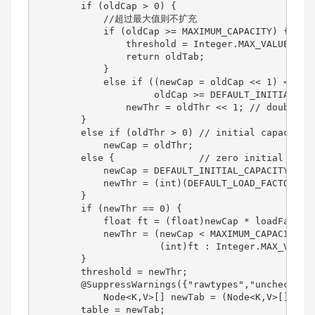
        if (oldCap > 0) {

            //超过最大值则不扩充

            if (oldCap >= MAXIMUM_CAPACITY) {

                threshold = Integer.MAX_VALUE;

                return oldTab;

            }

            else if ((newCap = oldCap << 1) < MAXI
                     oldCap >= DEFAULT_INITIAL_CAP
                newThr = oldThr << 1; // double th
        }

        else if (oldThr > 0) // initial capacity w
            newCap = oldThr;

        else {               // zero initial thres
            newCap = DEFAULT_INITIAL_CAPACITY;

            newThr = (int)(DEFAULT_LOAD_FACTOR * D
        }

        if (newThr == 0) {

            float ft = (float)newCap * loadFactor;
            newThr = (newCap < MAXIMUM_CAPACITY &&
                      (int)ft : Integer.MAX_VALUE)
        }

        threshold = newThr;

        @SuppressWarnings({"rawtypes","unchecked"}
            Node<K,V>[] newTab = (Node<K,V>[])new 
        table = newTab;
