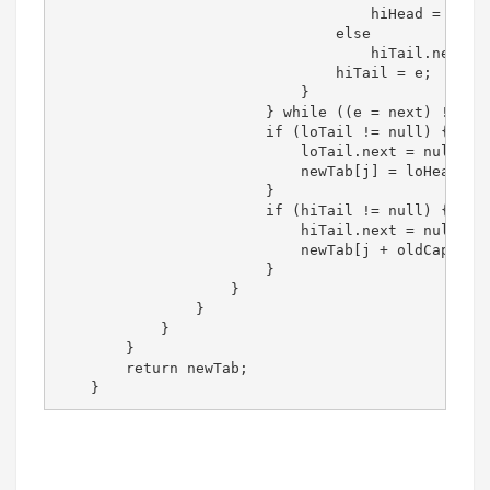
                                    hiHead = e;

                                else

                                    hiTail.next = 
                                hiTail = e;

                            }

                        } while ((e = next) != nul
                        if (loTail != null) {

                            loTail.next = null;

                            newTab[j] = loHead;

                        }

                        if (hiTail != null) {

                            hiTail.next = null;

                            newTab[j + oldCap] = h
                        }

                    }

                }

            }

        }

        return newTab;

    }