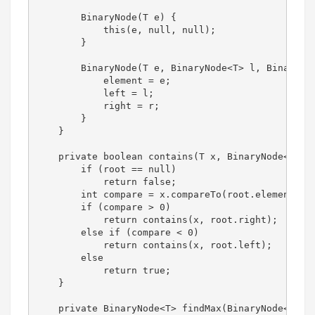
        BinaryNode(T e) {

            this(e, null, null);

        }

        BinaryNode(T e, BinaryNode<T> l, BinaryNod
            element = e;

            left = l;

            right = r;

        }

    }

    private boolean contains(T x, BinaryNode<T> ro
        if (root == null)

            return false;

        int compare = x.compareTo(root.element);

        if (compare > 0)

            return contains(x, root.right);

        else if (compare < 0)

            return contains(x, root.left);

        else

            return true;

    }

    private BinaryNode<T> findMax(BinaryNode<T> ro