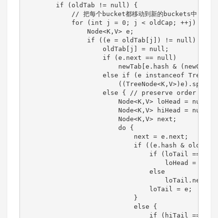
        if (oldTab != null) {

            // 把每个bucket都移动到新的buckets中

            for (int j = 0; j < oldCap; ++j) {

                Node<K,V> e;

                if ((e = oldTab[j]) != null) {

                    oldTab[j] = null;

                    if (e.next == null)

                        newTab[e.hash & (newCap - 
                    else if (e instanceof TreeNode
                        ((TreeNode<K,V>)e).split(t
                    else { // preserve order

                        Node<K,V> loHead = null, l
                        Node<K,V> hiHead = null, h
                        Node<K,V> next;

                        do {

                            next = e.next;

                            if ((e.hash & oldCap) 
                                if (loTail == null
                                    loHead = e;

                                else

                                    loTail.next = 
                                loTail = e;

                            }

                            else {

                                if (hiTail == null