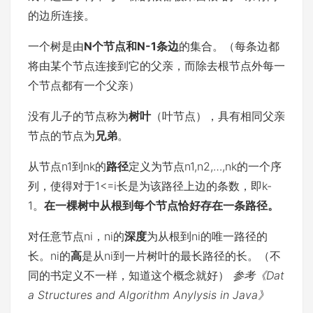
的边所连接。
一个树是由
N个节点和N-1条边
的集合。（每条边都
将由某个节点连接到它的父亲，而除去根节点外每一
个节点都有一个父亲）
没有儿子的节点称为
树叶
（叶节点），具有相同父亲
节点的节点为
兄弟
。
从节点n1到nk的
路径
定义为节点n1,n2,…,nk的一个序
列，使得对于1<=i长是为该路径上边的条数，即k-
1。
在一棵树中从根到每个节点恰好存在一条路径。
对任意节点ni，ni的
深度
为从根到ni的唯一路径的
长。ni的
高
是从ni到一片树叶的最长路径的长。（不
同的书定义不一样，知道这个概念就好）
参考《Dat
a Structures and Algorithm Anylysis in Java》