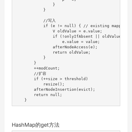
                }

            }

            //写入

            if (e != null) { // existing mapping f
                V oldValue = e.value;

                if (!onlyIfAbsent || oldValue == n
                    e.value = value;

                afterNodeAccess(e);

                return oldValue;

            }

        }

        ++modCount;

        //扩容

        if (++size > threshold)

            resize();

        afterNodeInsertion(evict);

        return null;

    }
HashMap的get方法