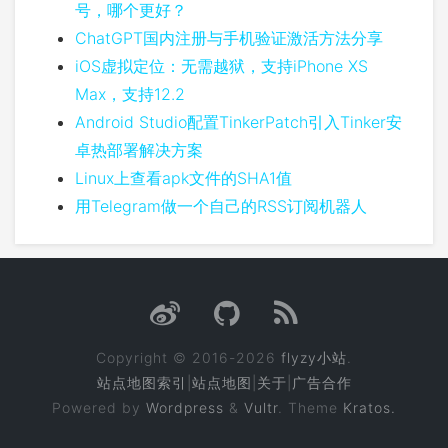
号，哪个更好？
ChatGPT国内注册与手机验证激活方法分享
iOS虚拟定位：无需越狱，支持iPhone XS
Max，支持12.2
Android Studio配置TinkerPatch引入Tinker安
卓热部署解决方案
Linux上查看apk文件的SHA1值
用Telegram做一个自己的RSS订阅机器人
Copyright © 2016-2026
flyzy小站
.
站点地图索引
|
站点地图
|
关于
|
广告合作
Powered by
Wordpress
&
Vultr
. Theme
Kratos.