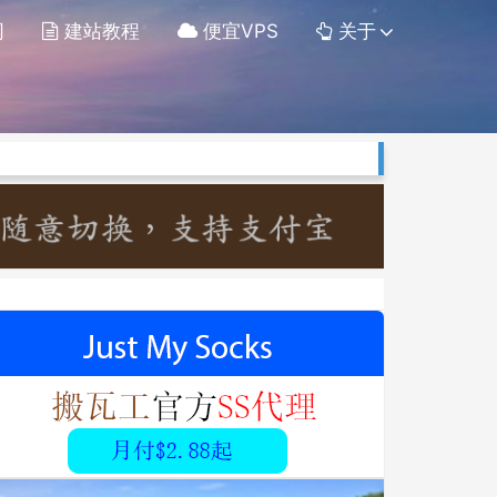
网
建站教程
便宜VPS
关于