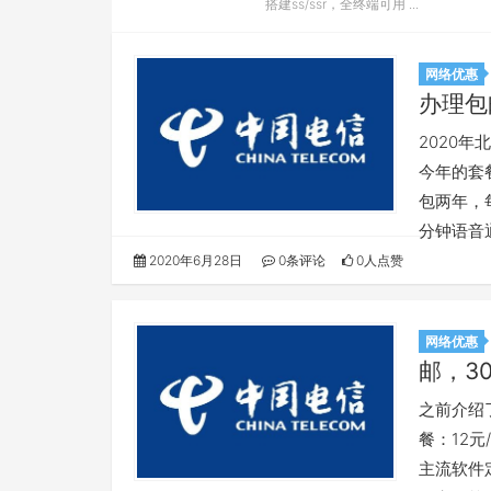
搭建ss/ssr，全终端可用 ...
网络优惠
办理包
2020
今年的套
包两年，每
分钟语音
2020年6月28日
0条评论
0人点赞
网络优惠
邮，3
之前介绍
餐：12元
主流软件