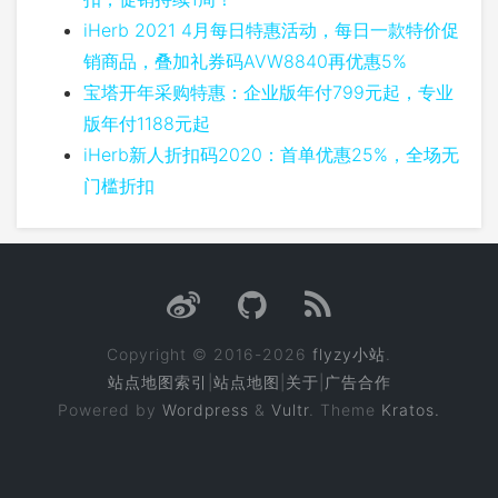
iHerb 2021 4月每日特惠活动，每日一款特价促
销商品，叠加礼券码AVW8840再优惠5%
宝塔开年采购特惠：企业版年付799元起，专业
版年付1188元起
iHerb新人折扣码2020：首单优惠25%，全场无
门槛折扣
Copyright © 2016-2026
flyzy小站
.
站点地图索引
|
站点地图
|
关于
|
广告合作
Powered by
Wordpress
&
Vultr
. Theme
Kratos.