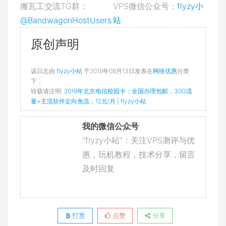
搬瓦工交流TG群：
VPS微信公众号：
flyzy小
@BandwagonHostUsers
站
原创声明
该日志由
flyzy小站
于2019年08月13日发表在
网络优惠
分类
下，
转载请注明:
2019年北京电信校园卡：全国办理包邮，30G流
量+主流软件定向免流，12元/月 | flyzy小站
我的微信公众号
"flyzy小站"：关注VPS测评与优
惠，玩机教程，技术分享，留言
及时回复
打赏
点赞
分享