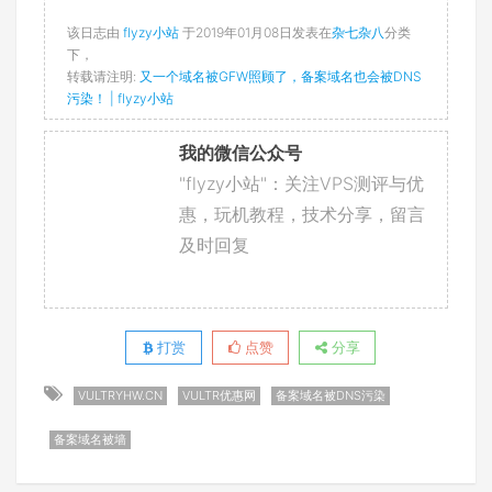
该日志由
flyzy小站
于2019年01月08日发表在
杂七杂八
分类
下，
转载请注明:
又一个域名被GFW照顾了，备案域名也会被DNS
污染！ | flyzy小站
我的微信公众号
"flyzy小站"：关注VPS测评与优
惠，玩机教程，技术分享，留言
及时回复
打赏
点赞
分享
VULTRYHW.CN
VULTR优惠网
备案域名被DNS污染
备案域名被墙