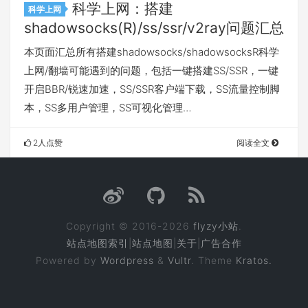
科学上网：搭建
科学上网
shadowsocks(R)/ss/ssr/v2ray问题汇总
本页面汇总所有搭建shadowsocks/shadowsocksR科学
上网/翻墙可能遇到的问题，包括一键搭建SS/SSR，一键
开启BBR/锐速加速，SS/SSR客户端下载，SS流量控制脚
本，SS多用户管理，SS可视化管理…
2人点赞
阅读全文
Copyright © 2016-2026
flyzy小站
.
站点地图索引
|
站点地图
|
关于
|
广告合作
Powered by
Wordpress
&
Vultr
. Theme
Kratos.