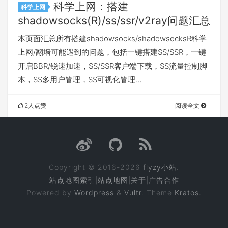
科学上网：搭建
科学上网
shadowsocks(R)/ss/ssr/v2ray问题汇总
本页面汇总所有搭建shadowsocks/shadowsocksR科学
上网/翻墙可能遇到的问题，包括一键搭建SS/SSR，一键
开启BBR/锐速加速，SS/SSR客户端下载，SS流量控制脚
本，SS多用户管理，SS可视化管理…
2人点赞
阅读全文
Copyright © 2016-2026
flyzy小站
.
站点地图索引
|
站点地图
|
关于
|
广告合作
Powered by
Wordpress
&
Vultr
. Theme
Kratos.