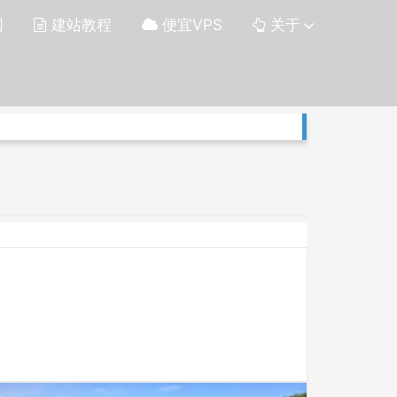
网
建站教程
便宜VPS
关于