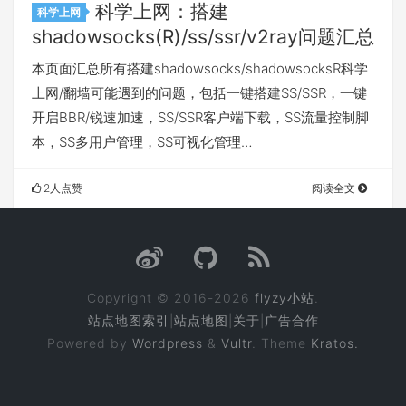
科学上网：搭建
科学上网
shadowsocks(R)/ss/ssr/v2ray问题汇总
本页面汇总所有搭建shadowsocks/shadowsocksR科学
上网/翻墙可能遇到的问题，包括一键搭建SS/SSR，一键
开启BBR/锐速加速，SS/SSR客户端下载，SS流量控制脚
本，SS多用户管理，SS可视化管理…
2人点赞
阅读全文
Copyright © 2016-2026
flyzy小站
.
站点地图索引
|
站点地图
|
关于
|
广告合作
Powered by
Wordpress
&
Vultr
. Theme
Kratos.