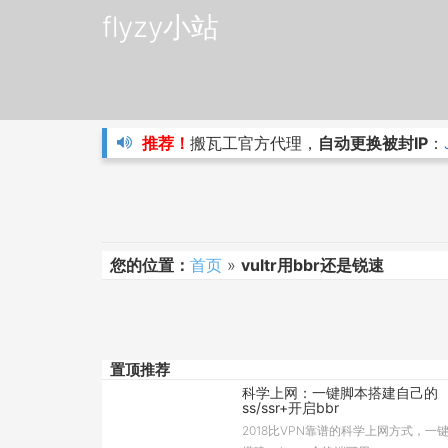
flyzy小站
推荐！
搬瓦工官方代理，
自动更换被封IP
：
您的位置：
首页
»
vultr用bbr还是锐速
置顶推荐
科学上网：一键脚本搭建自己的
ss/ssr+开启bbr
2018比VPN靠谱的科学上网方式，一