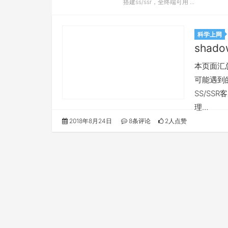
搭建ss/ssr，全终端可用 ...
科学上网
shado
本页面汇总所
可能遇到的
SS/SS
理…
2018年8月24日
8条评论
2人点赞