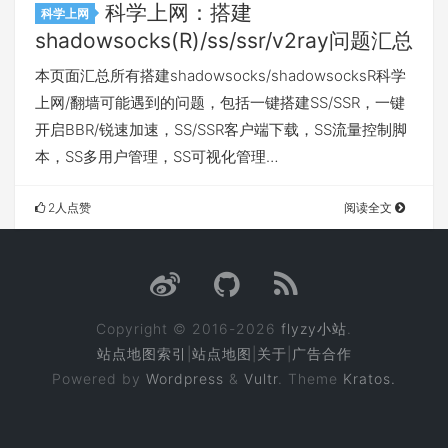
科学上网：搭建
科学上网
shadowsocks(R)/ss/ssr/v2ray问题汇总
本页面汇总所有搭建shadowsocks/shadowsocksR科学
上网/翻墙可能遇到的问题，包括一键搭建SS/SSR，一键
开启BBR/锐速加速，SS/SSR客户端下载，SS流量控制脚
本，SS多用户管理，SS可视化管理…
2人点赞
阅读全文
Copyright © 2016-2026
flyzy小站
.
站点地图索引
|
站点地图
|
关于
|
广告合作
Powered by
Wordpress
&
Vultr
. Theme
Kratos.