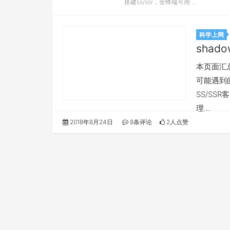
搭建ss/ssr，全终端可用 ...
科学上网
shado
本页面汇总所
可能遇到的
SS/SS
理…
2018年8月24日
8条评论
2人点赞