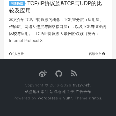
TCP/IP协议族&TCP与UDP的比
网络协议
较及应用
本文介绍TCP/IP协议族的概念，TCP/IP分层（应用层、
传输层、网络互连层与网络接口层），以及TCP与UDP的
比较与应用。 TCP/IP协议族 互联网协议族（英语：
Internet Protocol S…
0人点赞
阅读全文
Copyright © 2016-2026
flyzy小站
.
站点地图索引
|
站点地图
|
关于
|
广告合作
Powered by
Wordpress
&
Vultr
. Theme
Kratos.