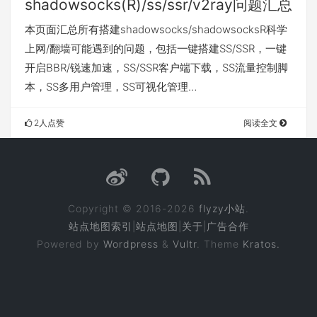
shadowsocks(R)/ss/ssr/v2ray问题汇总
本页面汇总所有搭建shadowsocks/shadowsocksR科学
上网/翻墙可能遇到的问题，包括一键搭建SS/SSR，一键
开启BBR/锐速加速，SS/SSR客户端下载，SS流量控制脚
本，SS多用户管理，SS可视化管理…
2人点赞
阅读全文
Copyright © 2016-2026
flyzy小站
.
站点地图索引
|
站点地图
|
关于
|
广告合作
Powered by
Wordpress
&
Vultr
. Theme
Kratos.