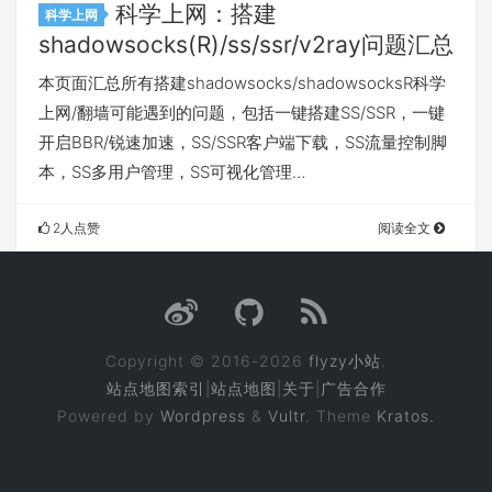
科学上网：搭建
科学上网
shadowsocks(R)/ss/ssr/v2ray问题汇总
本页面汇总所有搭建shadowsocks/shadowsocksR科学
上网/翻墙可能遇到的问题，包括一键搭建SS/SSR，一键
开启BBR/锐速加速，SS/SSR客户端下载，SS流量控制脚
本，SS多用户管理，SS可视化管理…
2人点赞
阅读全文
Copyright © 2016-2026
flyzy小站
.
站点地图索引
|
站点地图
|
关于
|
广告合作
Powered by
Wordpress
&
Vultr
. Theme
Kratos.