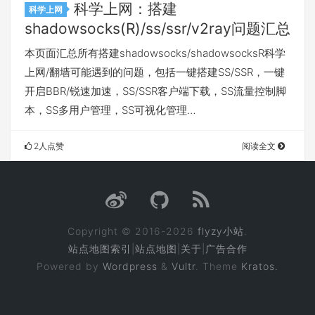
科学上网：搭建
科学上网
shadowsocks(R)/ss/ssr/v2ray问题汇总
本页面汇总所有搭建shadowsocks/shadowsocksR科学
上网/翻墙可能遇到的问题，包括一键搭建SS/SSR，一键
开启BBR/锐速加速，SS/SSR客户端下载，SS流量控制脚
本，SS多用户管理，SS可视化管理…
2人点赞
阅读全文
Copyright © 2016-2026
flyzy小站
.
站点地图索引
|
站点地图
|
关于
|
广告合作
Powered by
Wordpress
&
Vultr
. Theme
Kratos.