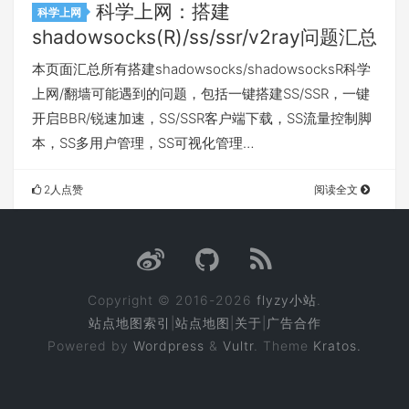
科学上网：搭建
科学上网
shadowsocks(R)/ss/ssr/v2ray问题汇总
本页面汇总所有搭建shadowsocks/shadowsocksR科学
上网/翻墙可能遇到的问题，包括一键搭建SS/SSR，一键
开启BBR/锐速加速，SS/SSR客户端下载，SS流量控制脚
本，SS多用户管理，SS可视化管理…
2人点赞
阅读全文
Copyright © 2016-2026
flyzy小站
.
站点地图索引
|
站点地图
|
关于
|
广告合作
Powered by
Wordpress
&
Vultr
. Theme
Kratos.