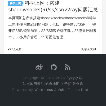
科学上网：搭建
科学上网
shadowsocks(R)/ss/ssr/v2ray问题汇总
本页面汇总所有搭建shadowsocks/shadowsocksR科学
上网/翻墙可能遇到的问题，包括一键搭建SS/SSR，一键
开启BBR/锐速加速，SS/SSR客户端下载，SS流量控制脚
本，SS多用户管理，SS可视化管理…
2人点赞
阅读全文
Copyright © 2016-2026
flyzy小站
.
站点地图索引
|
站点地图
|
关于
|
广告合作
Powered by
Wordpress
&
Vultr
. Theme
Kratos.