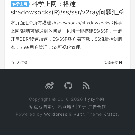
科学上网：搭建
科学上网
shadowsocks(R)/ss/ssr/v2ray问题汇总
本页面汇总所有搭建shadowsocks/shadowsocksR科学
上网/翻墙可能遇到的问题，包括一键搭建SS/SSR，一键
开启BBR/锐速加速，SS/SSR客户端下载，SS流量控制脚
本，SS多用户管理，SS可视化管理…
2人点赞
阅读全文
Copyright © 2016-2026
flyzy小站
.
站点地图索引
|
站点地图
|
关于
|
广告合作
Powered by
Wordpress
&
Vultr
. Theme
Kratos.