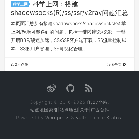
科学上网：搭建
科学上网
shadowsocks(R)/ss/ssr/v2ray问题汇总
本页面汇总所有搭建shadowsocks/shadowsocksR科学
上网/翻墙可能遇到的问题，包括一键搭建SS/SSR，一键
开启BBR/锐速加速，SS/SSR客户端下载，SS流量控制脚
本，SS多用户管理，SS可视化管理…
2人点赞
阅读全文
Copyright © 2016-2026
flyzy小站
.
站点地图索引
|
站点地图
|
关于
|
广告合作
Powered by
Wordpress
&
Vultr
. Theme
Kratos.