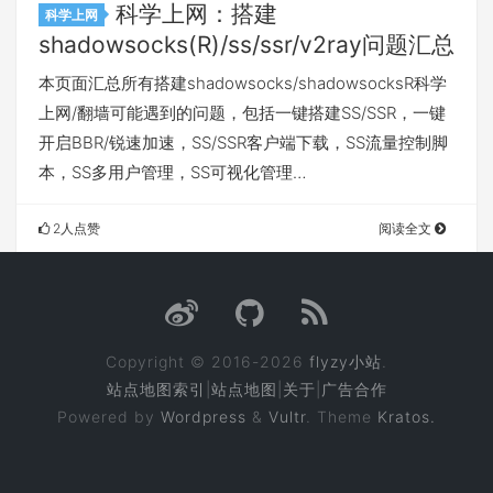
科学上网：搭建
科学上网
shadowsocks(R)/ss/ssr/v2ray问题汇总
本页面汇总所有搭建shadowsocks/shadowsocksR科学
上网/翻墙可能遇到的问题，包括一键搭建SS/SSR，一键
开启BBR/锐速加速，SS/SSR客户端下载，SS流量控制脚
本，SS多用户管理，SS可视化管理…
2人点赞
阅读全文
Copyright © 2016-2026
flyzy小站
.
站点地图索引
|
站点地图
|
关于
|
广告合作
Powered by
Wordpress
&
Vultr
. Theme
Kratos.