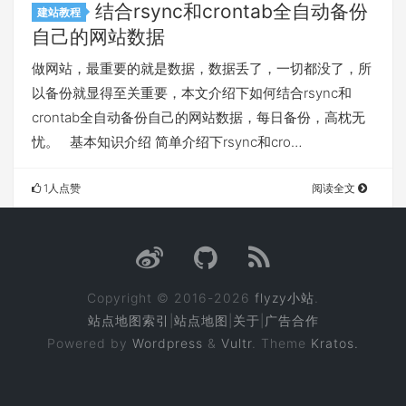
结合rsync和crontab全自动备份
建站教程
自己的网站数据
做网站，最重要的就是数据，数据丢了，一切都没了，所
以备份就显得至关重要，本文介绍下如何结合rsync和
crontab全自动备份自己的网站数据，每日备份，高枕无
忧。 基本知识介绍 简单介绍下rsync和cro…
1人点赞
阅读全文
Copyright © 2016-2026
flyzy小站
.
站点地图索引
|
站点地图
|
关于
|
广告合作
Powered by
Wordpress
&
Vultr
. Theme
Kratos.