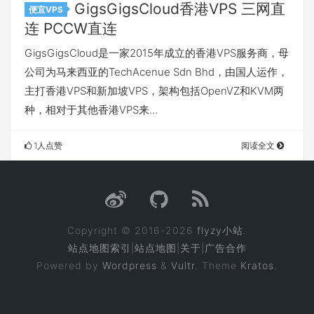
GigsGigsCloud香港VPS 三网直
便宜VPS
连 PCCW直连
GigsGigsCloud是一家2015年成立的香港VPS服务商，母
公司为马来西亚的TechAcenue Sdn Bhd，由国人运作，
主打香港VPS和新加坡VPS，架构包括OpenVZ和KVM两
种，相对于其他香港VPS来…
1人点赞
阅读全文
Copyright © 2016-2026
flyzy小站
.
站点地图索引
|
站点地图
|
关于
|
广告合作
Powered by
Wordpress
&
Vultr
. Theme
Kratos.