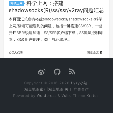
科学上网：搭建
科学上网
shadowsocks(R)/ss/ssr/v2ray问题汇总
本页面汇总所有搭建shadowsocks/shadowsocksR科学
上网/翻墙可能遇到的问题，包括一键搭建SS/SSR，一键
开启BBR/锐速加速，SS/SSR客户端下载，SS流量控制脚
本，SS多用户管理，SS可视化管理…
2人点赞
阅读全文
Copyright © 2016-2026
flyzy小站
.
站点地图索引
|
站点地图
|
关于
|
广告合作
Powered by
Wordpress
&
Vultr
. Theme
Kratos.