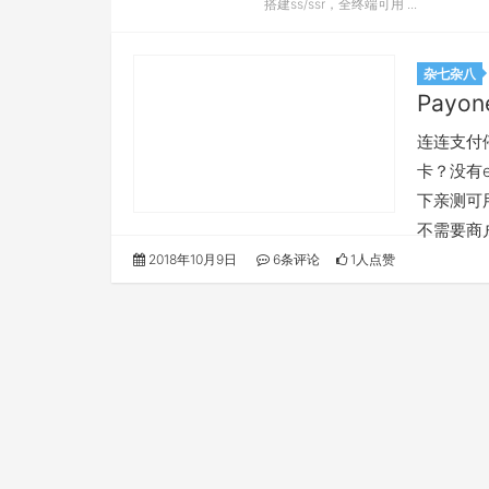
搭建ss/ssr，全终端可用 ...
杂七杂八
Payo
连连支付停
卡？没有e
下亲测可用
不需要商
2018年10月9日
6条评论
1人点赞