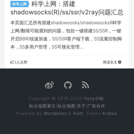
科学上网：搭建
科学上网
shadowsocks(R)/ss/ssr/v2ray问题汇总
本页面汇总所有搭建shadowsocks/shadowsocksR科学
上网/翻墙可能遇到的问题，包括一键搭建SS/SSR，一键
开启BBR/锐速加速，SS/SSR客户端下载，SS流量控制脚
本，SS多用户管理，SS可视化管理…
2人点赞
阅读全文
Copyright © 2016-2026
flyzy小站
.
站点地图索引
|
站点地图
|
关于
|
广告合作
Powered by
Wordpress
&
Vultr
. Theme
Kratos.