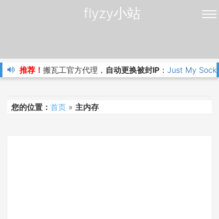
flyzy小站
推荐！
搬瓦工官方代理，
自动更换被封IP
：
Just My Sock
您的位置：
首页
»
主内存