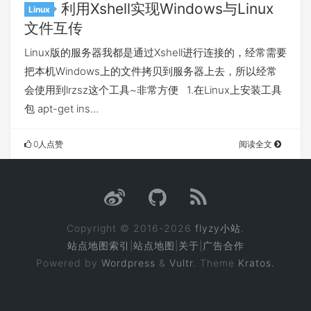
利用Xshell实现Windows与Linux
Linux
文件互传
Linux版的服务器我都是通过Xshell进行连接的，经常需要
把本机Windows上的文件拷贝到服务器上去，所以经常
会使用到lrzsz这个工具~非常方便 1.在Linux上安装工具
包 apt-get ins…
0人点赞
阅读全文
Copyright © 2016-2026
flyzy小站
.
站点地图索引
|
站点地图
|
关于
|
广告合作
Powered by
Wordpress
&
Vultr
. Theme
Kratos.