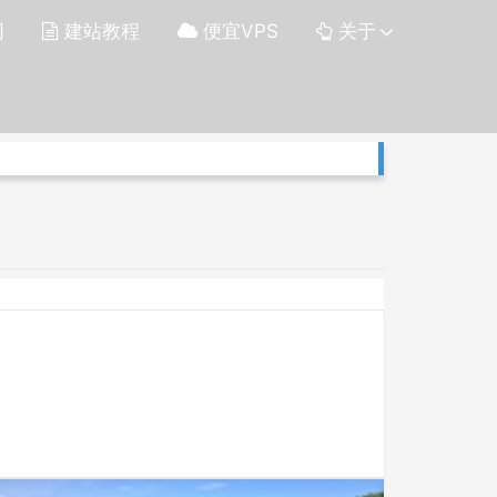
网
建站教程
便宜VPS
关于