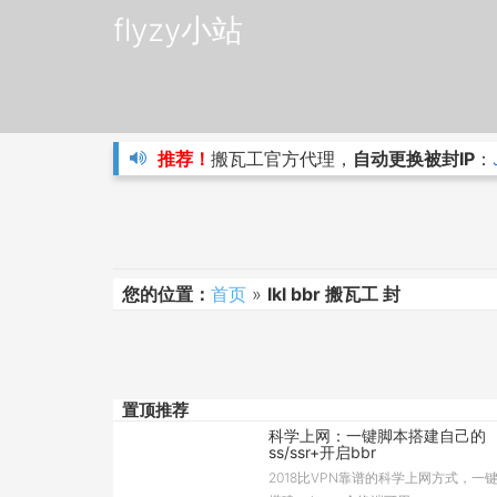
flyzy小站
推荐！
搬瓦工官方代理，
自动更换被封IP
：
您的位置：
首页
»
lkl bbr 搬瓦工 封
置顶推荐
科学上网：一键脚本搭建自己的
ss/ssr+开启bbr
2018比VPN靠谱的科学上网方式，一