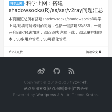
科学上网：搭建
科学上网
shadowsocks(R)/ss/ssr/v2ray问题汇总
本页面汇总所有搭建shadowsocks/shadowsocksR科学
上网/翻墙可能遇到的问题，包括一键搭建SS/SSR，一键
开启BBR/锐速加速，SS/SSR客户端下载，SS流量控制脚
本，SS多用户管理，SS可视化管理…
2人点赞
阅读全文
Copyright © 2016-2026
flyzy小站
.
站点地图索引
|
站点地图
|
关于
|
广告合作
Powered by
Wordpress
&
Vultr
. Theme
Kratos.