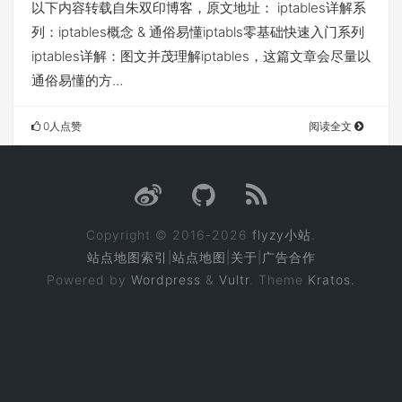
以下内容转载自朱双印博客，原文地址： iptables详解系
列：iptables概念 & 通俗易懂iptabls零基础快速入门系列
iptables详解：图文并茂理解iptables，这篇文章会尽量以
通俗易懂的方…
0人点赞
阅读全文
Copyright © 2016-2026
flyzy小站
.
站点地图索引
|
站点地图
|
关于
|
广告合作
Powered by
Wordpress
&
Vultr
. Theme
Kratos.