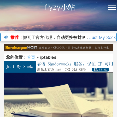
flyzy小站
推荐！
搬瓦工官方代理，
自动更换被封IP
：
Just My Sock
您的位置：
首页
»
iptables