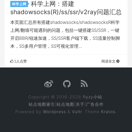
科学上网：搭建
科学上网
shadowsocks(R)/ss/ssr/v2ray问题汇总
本页面汇总所有搭建shadowsocks/shadowsocksR科学
上网/翻墙可能遇到的问题，包括一键搭建SS/SSR，一键
开启BBR/锐速加速，SS/SSR客户端下载，SS流量控制脚
本，SS多用户管理，SS可视化管理…
2人点赞
阅读全文
Copyright © 2016-2026
flyzy小站
.
站点地图索引
|
站点地图
|
关于
|
广告合作
Powered by
Wordpress
&
Vultr
. Theme
Kratos.