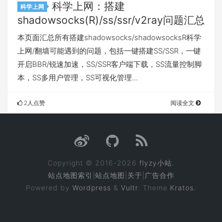
科学上网：搭建
科学上网
shadowsocks(R)/ss/ssr/v2ray问题汇总
本页面汇总所有搭建shadowsocks/shadowsocksR科学
上网/翻墙可能遇到的问题，包括一键搭建SS/SSR，一键
开启BBR/锐速加速，SS/SSR客户端下载，SS流量控制脚
本，SS多用户管理，SS可视化管理…
2人点赞
阅读全文
Copyright © 2016-2026
flyzy小站
.
站点地图索引
|
站点地图
|
关于
|
广告合作
Powered by
Wordpress
&
Vultr
. Theme
Kratos.