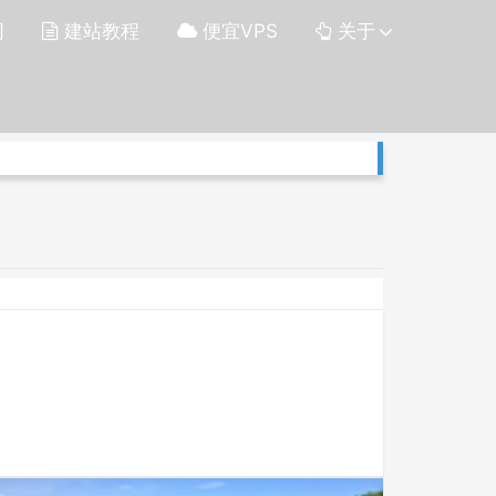
网
建站教程
便宜VPS
关于