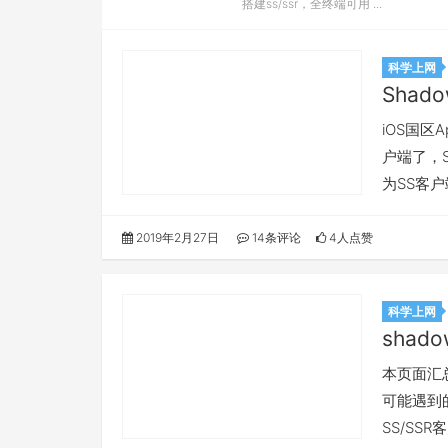
搭建ss/ssr，全终端可用 ...
科学上网
Shad
iOS国区A
户端了，S
为SS客户
2019年2月27日
14条评论
4人点赞
科学上网
shado
本页面汇总所
可能遇到的
SS/SS