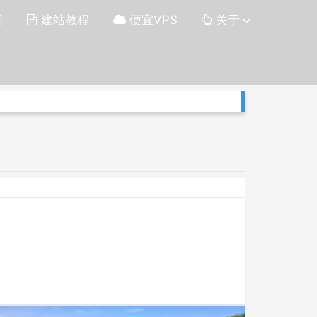
网
建站教程
便宜VPS
关于