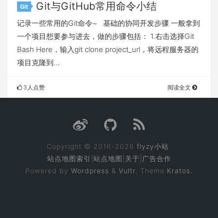
Git与GitHub常用命令小结
Git
记录一些常用的Git命令~ 基础的协同开发步骤 一般拿到
一个项目想要参与进去，做的步骤包括： 1.右击选择Git
Bash Here，输入git clone project_url，将远程服务器的
项目克隆到…
3人点赞
阅读全文
Copyright © 2016-2026
flyzy小站
.
站点地图索引
|
站点地图
|
关于
|
广告合作
Powered by
Wordpress
&
Vultr
. Theme
Kratos.