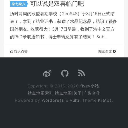
可以说是双喜临门吧
杂七杂八
历时两周的欧盟暑期学校（GeoS4S）于3月16日正式结
束了，拿到了结业证书，获赠了水晶纪念品，结识了很多
国外朋友…收获很大！3月17日早晨，收到了港中文官方
的PhD录取通知书，博士申请总算有了结果！ &nb…
13人点赞
阅读全文
Copyright © 2016-2026
flyzy小站
.
站点地图索引
|
站点地图
|
关于
|
广告合作
Powered by
Wordpress
&
Vultr
. Theme
Kratos.