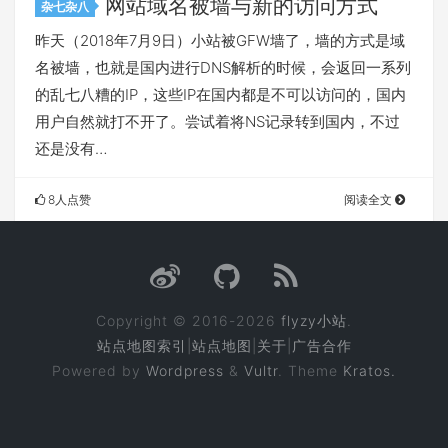
网站域名被墙与新的访问方式
杂七杂八
昨天（2018年7月9日）小站被GFW墙了，墙的方式是域
名被墙，也就是国内进行DNS解析的时候，会返回一系列
的乱七八糟的IP，这些IP在国内都是不可以访问的，国内
用户自然就打不开了。尝试着将NS记录转到国内，不过
还是没有…
8人点赞
阅读全文
Copyright © 2016-2026
flyzy小站
.
站点地图索引
|
站点地图
|
关于
|
广告合作
Powered by
Wordpress
&
Vultr
. Theme
Kratos.