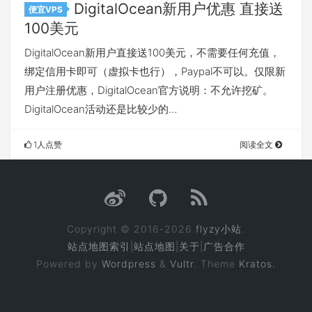
DigitalOcean新用户优惠 直接送
便宜VPS
100美元
DigitalOcean新用户直接送100美元，不需要任何充值，
绑定信用卡即可（虚拟卡也行），Paypal不可以。仅限新
用户注册优惠，DigitalOcean官方说明：不允许挖矿。
DigitalOcean活动还是比较少的…
1人点赞
阅读全文
Copyright © 2016-2026
flyzy小站
.
站点地图索引
|
站点地图
|
关于
|
广告合作
Powered by
Wordpress
&
Vultr
. Theme
Kratos.