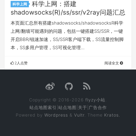
科学上网：搭建
科学上网
shadowsocks(R)/ss/ssr/v2ray问题汇总
本页面汇总所有搭建shadowsocks/shadowsocksR科学
上网/翻墙可能遇到的问题，包括一键搭建SS/SSR，一键
开启BBR/锐速加速，SS/SSR客户端下载，SS流量控制脚
本，SS多用户管理，SS可视化管理…
2人点赞
阅读全文
Copyright © 2016-2026
flyzy小站
.
站点地图索引
|
站点地图
|
关于
|
广告合作
Powered by
Wordpress
&
Vultr
. Theme
Kratos.