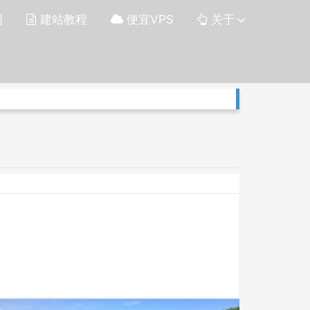
网
建站教程
便宜VPS
关于