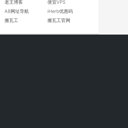
老王博客
便宜VPS
A8网址导航
iHerb优惠码
搬瓦工
搬瓦工官网