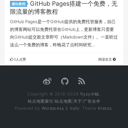
GitHub Pages搭建一个免费，无
建站教程
限流量的博客教程
GitHub Pages是一个GitHub提供的免费托管服务，自己
的博客网站可以免费托管在GitHub上，更新博客只需要
向GitHub提交新文章即可（Markdown文件）。一直听过
这么一个免费的博客，昨晚花了点时间研究…
0人点赞
阅读全文
Copyright © 2016-2026
flyzy小站
.
站点地图索引
|
站点地图
|
关于
|
广告合作
Powered by
Wordpress
&
Vultr
. Theme
Kratos.